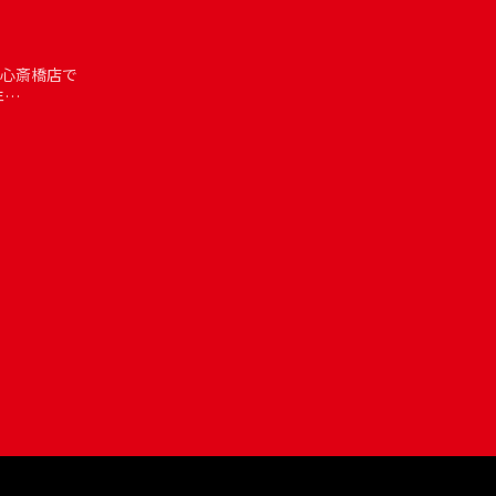
心斎橋店で
年…