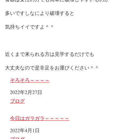
多いですしなにより破壊すると
気持ちイイですよ＾＾
近くまで来られる方は見学するだけでも
大丈夫なので是非足をお運びください＾＾
そろそろ～～～～
日付
2022年2月27日
関連理由
ブログ
今日はガラガラ～～～～～
日付
2022年4月1日
関連理由
ブログ