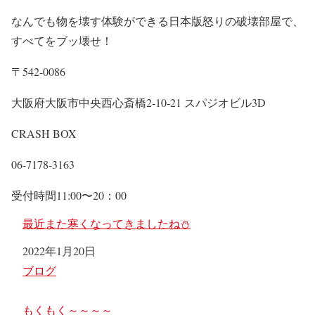
なんでも物を壊す体験ができる日本版怒りの破壊部屋で、
すべてをブッ壊せ！
〒542-0086
大阪府大阪市中央西心斎橋2-10-21 スパジオビル3D
CRASH BOX
06-7178-3163
受付時間11:00〜20：00
最近また寒くなってきましたね⛄
日付
2022年1月20日
関連理由
ブログ
もくもく～～～～