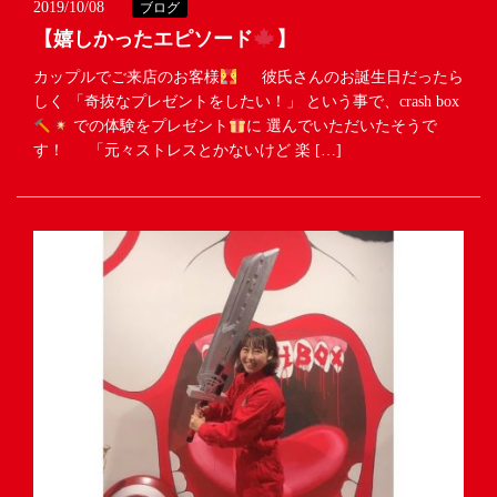
2019/10/08
ブログ
【嬉しかったエピソード
】
カップルでご来店のお客様
彼氏さんのお誕生日だったら
しく 「奇抜なプレゼントをしたい！」 という事で、crash box
での体験をプレゼント
に 選んでいただいたそうで
す！ 「元々ストレスとかないけど 楽 […]