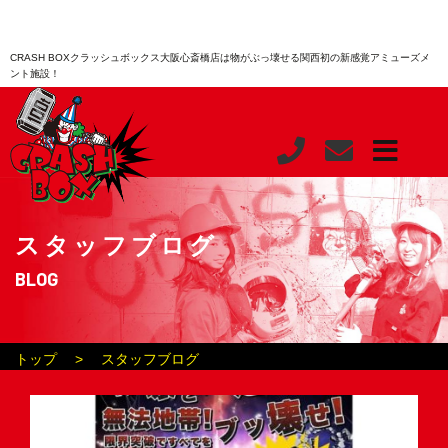
CRASH BOXクラッシュボックス大阪心斎橋店は物がぶっ壊せる関西初の新感覚アミューズメ
ント施設！
スタッフブログ
BLOG
トップ
スタッフブログ