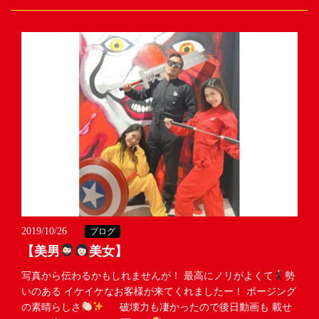
2019/10/26
ブログ
【美男
美女】
写真から伝わるかもしれませんが！ 最高にノリがよくて
勢
いのある イケイケなお客様が来てくれましたー！ ポージング
の素晴らしさ
破壊力も凄かったので後日動画も 載せ