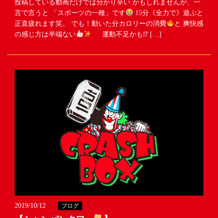
投稿している動画だけでは分かり辛い かもしれませんが、一
言で言うと 「スポーツの一種」です
15分《全力で》遊ぶと
正直疲れます笑。 でも！動いた分カロリーの消費
と 爽快感
の感じ方は半端ない
運動不足かも⁉︎ […]
2019/10/12
ブログ