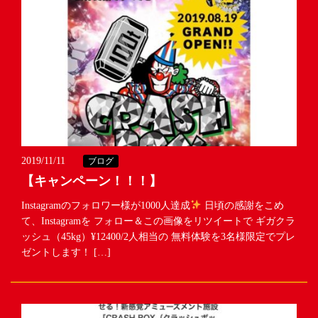
2019/11/11
ブログ
【キャンペーン！！！】
Instagramのフォロワー様が1000人達成
日頃の感謝をこめ
て、Instagramを フォロー＆この画像をリツイートで ギガクラ
ッシュ（45kg）¥12400/2人相当の 無料体験を3名様限定でプレ
ゼントします！ […]