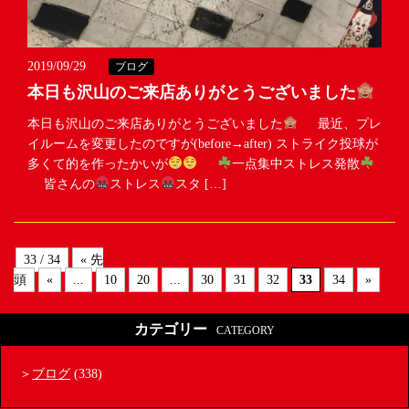
2019/09/29
ブログ
本日も沢山のご来店ありがとうございました
本日も沢山のご来店ありがとうございました
最近、プレ
イルームを変更したのですが(before→after) ストライク投球が
多くて的を作ったかいが
一点集中ストレス発散
皆さんの
ストレス
スタ […]
33 / 34
« 先
頭
«
...
10
20
...
30
31
32
33
34
»
カテゴリー
CATEGORY
ブログ
(338)